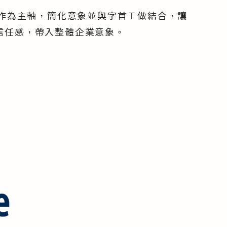
化作為主軸，簡化意象並與字首Ｔ做結合，讓
信任感，帶入整體企業意象。