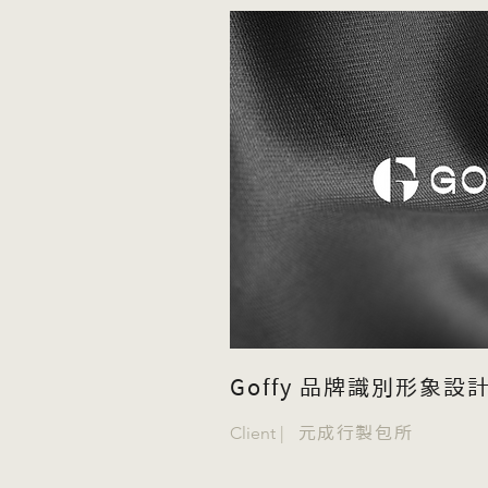
Goffy 品牌識別形象設
Client |
元成行製包所