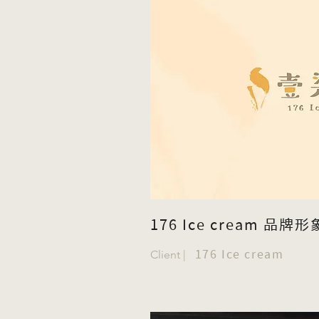
176 Ice cream 品
Client |
176 Ice cream