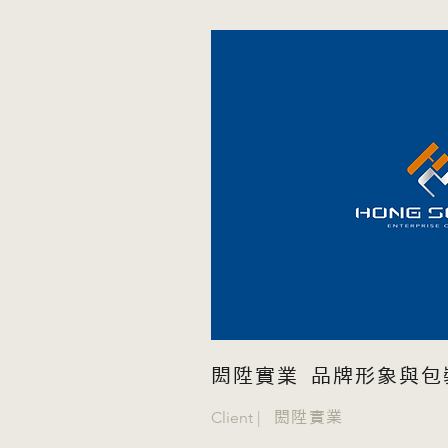
閎陞實業 品牌形象與包
Client |
閎陞實業