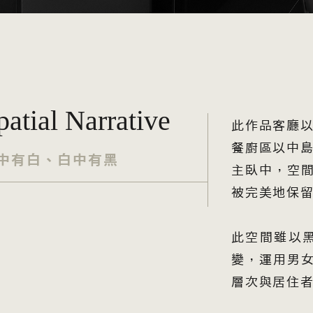
patial Narrative
此作品客廳
餐廚區以中
中有白、白中有黑
主臥中，空
被完美地保
此空間雖以
變，運用男
層次與居住