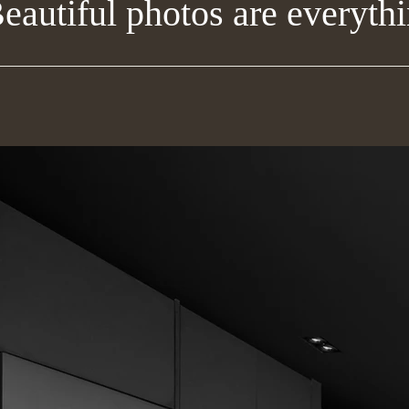
eautiful photos are everyth