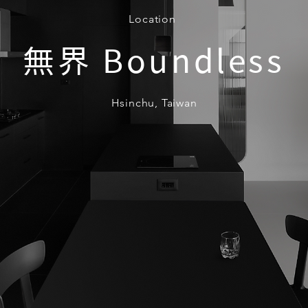
Location
無界 Boundless
Hsinchu, Taiwan