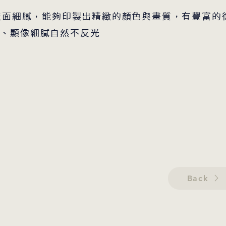
，表面細膩，能夠印製出精緻的顏色與畫質，有豐富的
佳、顯像細膩自然不反光
Back