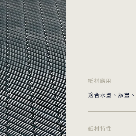
​紙材應用
適合水墨、版畫
​紙材特性