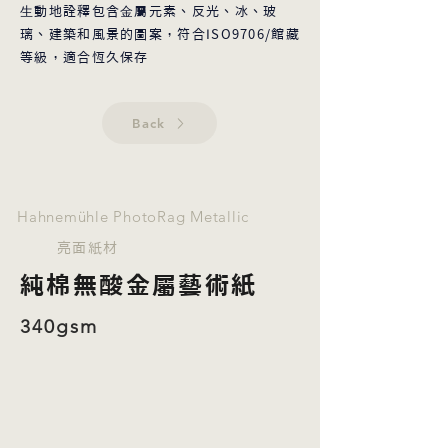
⽣動地詮釋包含⾦屬元素、反光、冰、玻
璃、建築和風景的圖案，符合ISO9706/館藏
等級，適合恆久保存
Back
Hahnemühle PhotoRag Metallic
亮面紙材
純棉無酸金屬藝術紙
340gsm