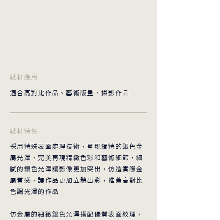
30×30cm
NTD400
​紙材應用
適合高對比作品、藝術版畫、攝影作品
​紙材特性
採用特殊表面處理技術，呈現獨特的銀色金
屬光澤，完美再現精緻色彩和藝術細節，細
膩的銀色光澤讓影像更加突出，仿造實際金
屬質感，讓作品更加立體出彩，推薦高對比
色調光澤的作品
仿金屬的細緻銀色光澤搭配優質表面紋理，